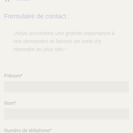
é
f
Formulaire de contact :
é
r
e
„Nous accordons une grande importance à
n
vos demandes et faisons en sorte d'y
c
répondre au plus vite.“
e
S
a
n
t
Prénom
*
é
Nom
*
Numéro de téléphone
*