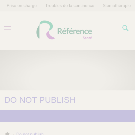
Prise en charge
Troubles de la continence
Stomathérapie
PRISE EN CHARGE
TROUBLES DE LA CONTINENCE
STOMATHÉRAPIE
DO NOT PUBLISH
R
Do not publish