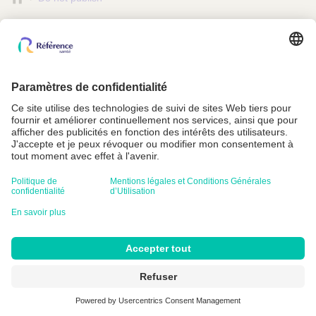
é
f
é
r
e
n
c
e
S
a
n
Référence Santé est adhérent à la FEDEPSAD
t
Conditions Générales
é
Mentions légales et Conditions Générales d’Utilisation
Politique de confidentialité
Crédits
Paramètres cookie
Copyright © Référence Santé