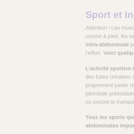
f
é
Sport et I
r
e
Attention ! Les musc
n
c
course à pied, les s
e
intra-abdominale
pa
S
l’effort.
Voici quelqu
a
n
t
L'activité sportive
é
des fuites urinaire
proprement parler re
périnéale préexistan
ou encore le trampoli
Tous les sports qui
abdominales import