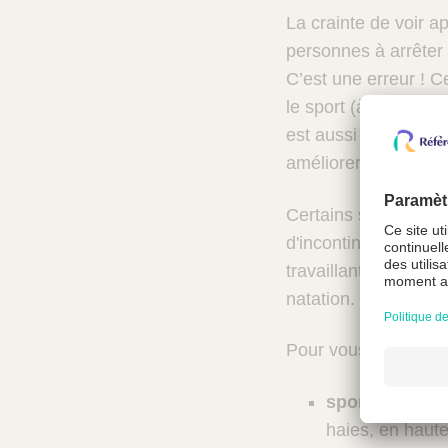
La crainte de voir a
personnes à arrêter 
C’est une erreur ! Ce 
le sport (à conditio
est aussi un facteur
améliorer.
Certains sports son
d'incontinence : tou
travaillant sur la r
natation.
Pour vous aider dans
sports à haut 
haies, en haute