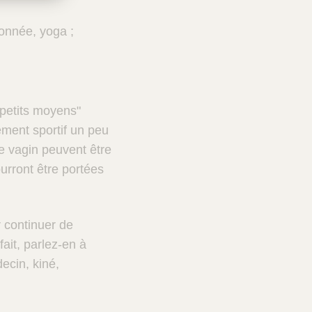
onnée, yoga ;
"petits moyens"
ment sportif un peu
le vagin peuvent être
urront être portées
 continuer de
ait, parlez-en à
ecin, kiné,