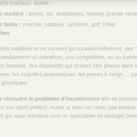
arts martiaux, danse ;
ue modéré :
tennis, ski, skateboard, hockey, grande rand
 faible :
marche, natation, cyclisme, golf, roller
ites
t très modérée et ne survient qu'occasionnellement, des 
 paisiblement un marathon, une compétition, ou un événe
es femmes, des dispositifs qui doivent être placés dans 
mes, les coquilles anatomiques, les pinces à verge … po
s physiques.
 de résoudre le problème d'incontinence
afin de pouvoir
t son sport préféré. Aussi, si vous ne l’avez pas encore f
nt qui vous orientera vers un spécialiste en urologie (méd
.