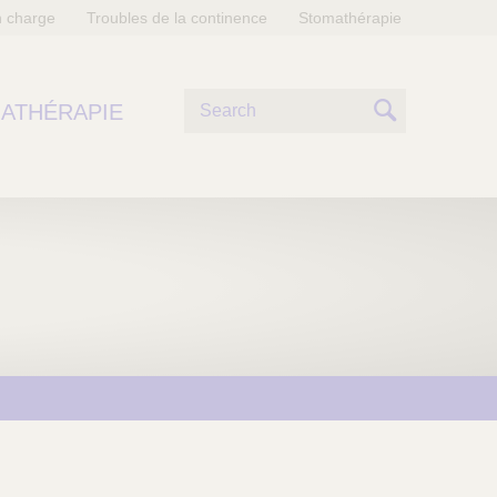
n charge
Troubles de la continence
Stomathérapie
R
ATHÉRAPIE
e
S
c
e
h
e
a
r
r
c
h
c
e
h