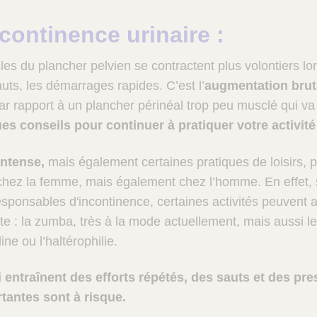
ncontinence urinaire :
les du plancher pelvien se contractent plus volontiers lo
auts, les démarrages rapides. C’est l’
augmentation bruta
r rapport à un plancher périnéal trop peu musclé qui va f
es conseils pour continuer à pratiquer votre activité 
 intense,
mais également certaines pratiques de loisirs, 
s chez la femme, mais également chez l’homme. En effet, 
sponsables d'incontinence, certaines activités peuvent a
te : la zumba, très à la mode actuellement, mais aussi le 
ne ou l’haltérophilie.
 entraînent des efforts répétés, des sauts et des pre
antes sont à risque.