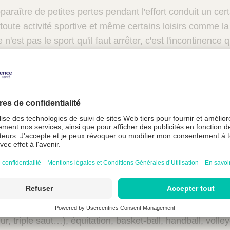
pparaître de petites pertes pendant l'effort conduit un ce
toute activité sportive et même certains loisirs comme l
n'est pas le sport qu'il faut arrêter, c'est l'incontinence q
n de ne pas en abuser) est excellent pour la santé. N’oubl
 d'incontinence, tout comme la constipation que l'activité 
t plus bénéfiques que d'autres pour les femmes et les h
s les sports doux, sans à-coups, sans sauts, ou encore le
espiration (marche, Tai chi, yoga…), et les sports en déc
 votre choix :
risque :
trampoline, gymnastique acrobatique, aérobic, a
ur, triple saut…), équitation, basket-ball, handball, volle