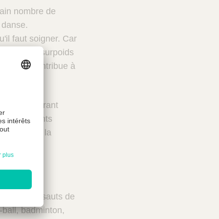
rtain nombre de
a danse.
u'il faut soigner. Car
iez pas, le surpoids
sportive contribue à
ommes souffrant
s sports lents
harge comme la
thlétisme (sauts de
y-ball, badminton,