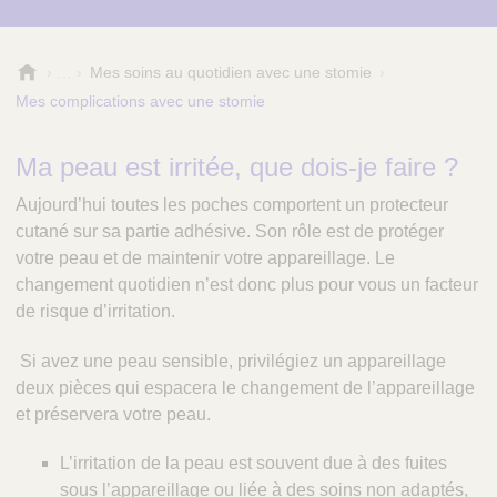
R
Mes soins au quotidien avec une stomie
é
Mes complications avec une stomie
f
é
Ma peau est irritée, que dois-je faire ?
r
e
Aujourd’hui toutes les poches comportent un protecteur
n
cutané sur sa partie adhésive. Son rôle est de protéger
c
e
votre peau et de maintenir votre appareillage. Le
S
changement quotidien n’est donc plus pour vous un facteur
a
de risque d’irritation.
n
t
Si avez une peau sensible, privilégiez un appareillage
é
deux pièces qui espacera le changement de l’appareillage
et préservera votre peau.
L’irritation de la peau est souvent due à des fuites
sous l’appareillage ou liée à des soins non adaptés,