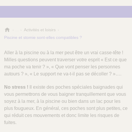
R
Activités et loisirs
é
Piscine et stomie sont-elles compatibles ?
f
é
Aller à la piscine ou à la mer peut être un vrai casse-tête !
r
Milles questions peuvent traverser votre esprit « Est ce que
e
n
ma poche va tenir ? », « Que vont penser les personnes
c
autours ? », « Le support ne va-t-il pas se décoller ? »….
e
S
No stress !
Il existe des poches spéciales baignades qui
a
vous permettrons de vous baigner tranquillement que vous
n
soyez à la mer, à la piscine ou bien dans un lac pour les
t
plus fougueux. En général, ces poches sont plus petites, ce
é
qui réduit ces mouvements et donc limite les risques de
fuites.