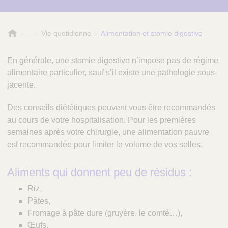
R
Vie quotidienne
Alimentation et stomie digestive
é
f
En générale, une stomie digestive n’impose pas de régime
é
alimentaire particulier, sauf s’il existe une pathologie sous-
r
jacente.
e
n
c
Des conseils diététiques peuvent vous être recommandés
e
au cours de votre hospitalisation. Pour les premières
S
semaines après votre chirurgie, une alimentation pauvre
a
est recommandée pour limiter le volume de vos selles.
n
t
Aliments qui donnent peu de résidus :
é
Riz,
Pâtes,
Fromage à pâte dure (gruyère, le comté…),
Œufs,