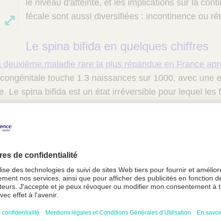
le niveau d'atteinte, et les implications sur la cont
fécale sont aussi diversifiées : incontinence ou ré
Le spina bifida en quelques chiffres
la deuxième maladie rare la plus répandue en France aprè
congénitale touche 1.3 naissances sur 1000, avec une e
 Le spina bifida est un état irréversible pour lequel le
ommes.
a et les troubles urinaires
t être responsable de dysfonctionnements vésico-sphincté