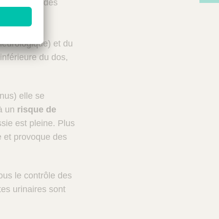
eul un tiers des
neurologique) et du
 inférieure du dos,
nus) elle se
 à un
risque de
sie est pleine. Plus
ue et provoque des
sous le contrôle des
tes urinaires sont