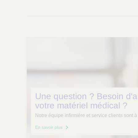
r
o
u
P
b
r
l
i
e
s
s
e
u
e
Une question ? Besoin d'aid
r
votre matériel médical ?
n
i
Notre équipe infirmière et service clients sont à
c
n
En savoir plus
h