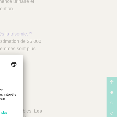
inence urinaire et
tention.
s la trisomie.
stimation de 25 000
s femmes sont plus
riens variables.
Les