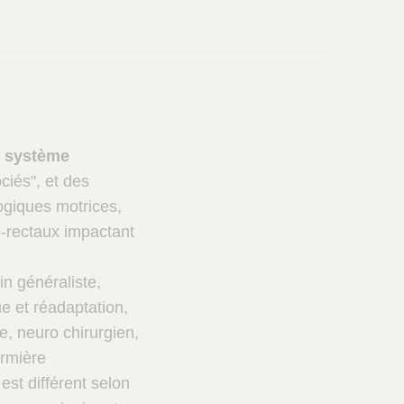
u
système
ciés", et des
logiques motrices,
o-rectaux impactant
n généraliste,
e et réadaptation,
e, neuro chirurgien,
irmière
st différent selon