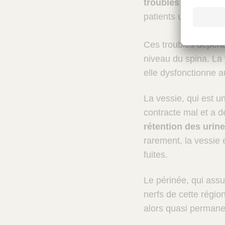
i
troubles urinaires 
patients urine par m
n
a
Ces troubles dépende
niveau du spina. La 
B
elle dysfonctionne 
i
La vessie, qui est u
f
contracte mal et a de
i
rétention des urin
rarement, la vessie 
d
fuites.
a
Le périnée, qui assur
&
nerfs de cette régio
t
alors quasi permane