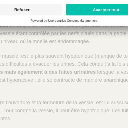
sont donc fréquents chez les patients spina bifida
. S
iction spontanée par les voies naturelles.
nt du degré de l'atteinte nerveuse (on parle de vessie 
vessie étant contrôlée par les nerfs situés dans la partie
au niveau où la moelle est endommagée.
n muscle, est le plus souvent hypotonique (manque de to
s difficultés à évacuer les urines. Cela conduit à la fois
es mais également à des fuites urinaires
lorsque la ves
est hyperactive : elle se contracte de manière anarchiq
e l’ouverture et la fermeture de la vessie, est lui aussi 
n. Tout comme la vessie, il peut être hypotonique. Les fui
ntes.