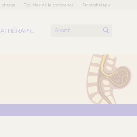
n charge
Troubles de la continence
Stomathérapie
R
ATHÉRAPIE
e
S
c
e
h
e
a
r
r
c
h
c
e
h