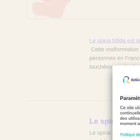
f
i
d
Le spina bifida est 
a
Cette malformation 
personnes en France.
touchées que les h
S
Le spina Bifid
p
Le spina bifida peu