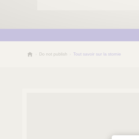
R
Do not publish
Tout savoir sur la stomie
é
f
é
r
e
n
c
e
S
a
n
t
é