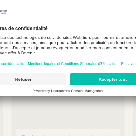
Qu'est ce qu'une
iléostomie ?
Une iléostomie est une stomie digestive
situé sur l’intestin grêle...
Lire la suite