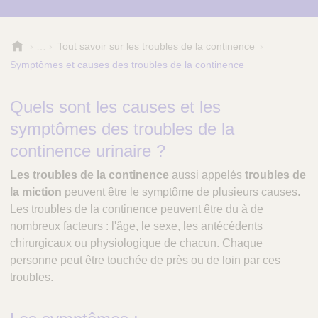
R
Tout savoir sur les troubles de la continence
é
Symptômes et causes des troubles de la continence
f
é
Quels sont les causes et les
r
e
symptômes des troubles de la
n
continence urinaire ?
c
e
Les troubles de la continence
aussi appelés
troubles de
S
la miction
peuvent être le symptôme de plusieurs causes.
a
Les troubles de la continence peuvent être du à de
n
t
nombreux facteurs : l'âge, le sexe, les antécédents
é
chirurgicaux ou physiologique de chacun. Chaque
personne peut être touchée de près ou de loin par ces
troubles.